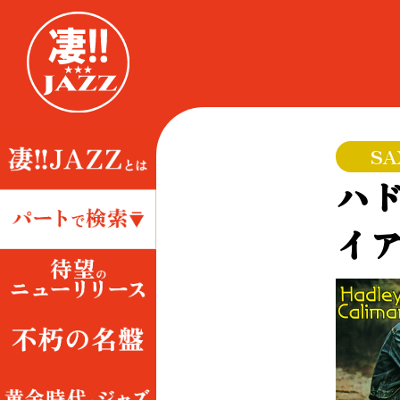
SA
ハ
イ