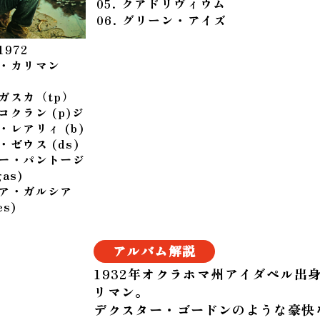
05. クアドリヴィウム
06. グリーン・アイズ
972
・カリマン
ガスカ（tp）
コクラン (p)ジ
・レアリィ (b)
ゼウス (ds)
ー・パントージ
gas)
ア・ガルシア
es)
アルバム解説
1932年オクラホマ州アイダペル出
リマン。
デクスター・ゴードンのような豪快