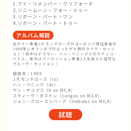
1.アイ・リメンバー・クリフォード
2.ソニームーン・フォー・トゥー
3.リボーン・パート・ワン
4.リボーン・パート・トゥー
アルバム解説
名テナー奏者J.R.モンテローズがヨーロッパ移住直後の
1969年にオランダで行なったゲキ熱のライヴ・セッシ
ョン！前半はドラマー、ハン・ベニンクとのガチンコ・
バトル、後半はパーカッション奏者2人を加えた猛烈な
グルーヴ・セッション！
録音年：1969
J.R.モンテローズ（ts）
ハン・ベニンク（ds）
ヤン・ヤコブス（b on M3,4）
スティーヴ・ボストン（congas on M3,4）
ジョン・グローエンバーグ（timbales on M3,4）
試聴