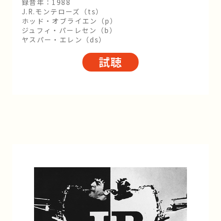
録音年：1988
J.R.モンテローズ（ts）
ホッド・オブライエン（p）
ジュフィ・パーレセン（b）
ヤスパー・エレン（ds）
試聴